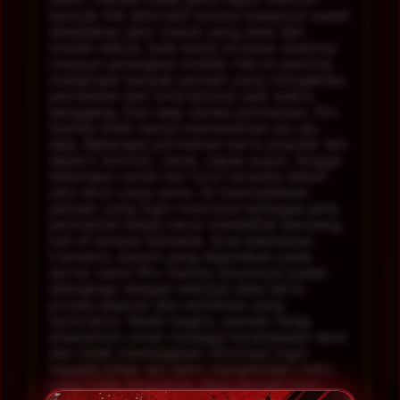
banyak link alternatif karena biasanya sudah
disediakan jalur masuk yang jelas dan
mudah diikuti, baik lewat browser desktop
maupun perangkat mobile. Hal ini penting
mengingat banyak pemain yang mengakses
permainan dari smartphone saat waktu
senggang. Dari segi variasi permainan, Pkv
Games tidak hanya menawarkan qiu qiu
saja. Beberapa permainan kartu populer lain
seperti domino, ceme, capsa susun, hingga
beberapa varian lain turut tersedia dalam
satu akun yang sama. Ini memudahkan
pemain yang ingin mencoba berbagai jenis
permainan tanpa harus mendaftar berulang
kali di tempat berbeda. Soal keamanan
transaksi, sistem yang digunakan pada
server resmi Pkv Games umumnya sudah
dilengkapi dengan enkripsi data serta
proses deposit dan withdraw yang
terstruktur. Meski begitu, pemain tetap
disarankan untuk menjaga kerahasiaan akun
dan tidak membagikan informasi login
kepada pihak lain demi menghindari risiko
yang tidak diinginkan. Bagi pemain baru