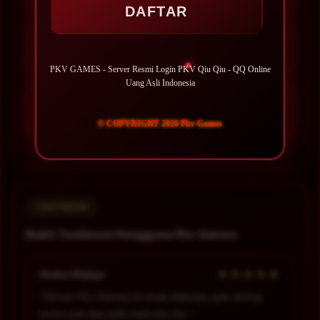
DAFTAR
MINIMAL WITHDRAW
25.000 Ribu
PKV GAMES - Server Resmi Login PKV Qiu Qiu - QQ Online
Uang Asli Indonesia
LAYANAN SUPPORT
24/7
© COPYRIGHT 2026 Pkv Games
TESTIMONI
Bukti Testimoni Pengguna Pkv Games
★★★★★
Andra Wijaya
“Server Pkv Games ini enak diakses, gak sering
putus pas lagi asik main qiu qiu.”