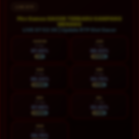
LIVE RTP
Pkv Games GACOR TERBARU GAMPANG
MENANG
LIVE 07:52:37 | Update RTP Slot Gacor
HARI INI
JUM
6 Agu
7 Agu
97.45%
88.03%
HOT
NORMAL
SAB
MIN
8 Agu
9 Agu
89.24%
93.75%
NORMAL
STABIL
SEN
SEL
10 Agu
11 Agu
87.98%
92.82%
NORMAL
STABIL
RAB
12 Agu
88.76%