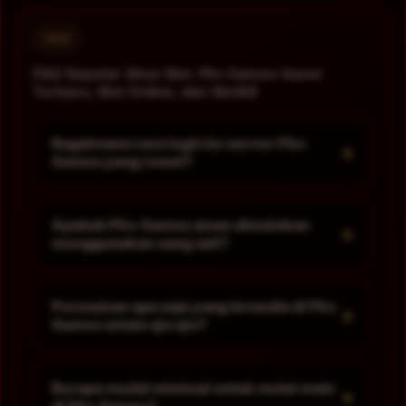
FAQ
FAQ Seputar Situs Slot, Pkv Games Gacor
Terbaru, Slot Online, dan Slot88
Bagaimana cara login ke server Pkv
+
Games yang resmi?
Apakah Pkv Games aman dimainkan
+
menggunakan uang asli?
Permainan apa saja yang tersedia di Pkv
+
Games selain qiu qiu?
Berapa modal minimal untuk mulai main
+